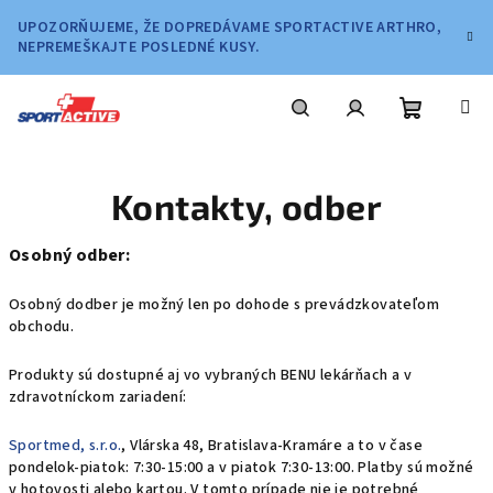
Prejsť
UPOZORŇUJEME, ŽE DOPREDÁVAME SPORTACTIVE ARTHRO,
na
NEPREMEŠKAJTE POSLEDNÉ KUSY.
obsah
Nákupn
Hľadať
Prihlásenie
Kontakty, odber
košík
Osobný odber:
Osobný dodber je možný len po dohode s prevádzkovateľom
obchodu.
Produkty sú dostupné aj vo vybraných BENU lekárňach a v
zdravotníckom zariadení:
Sportmed, s.r.o.
, Vlárska 48, Bratislava-Kramáre a to v čase
pondelok-piatok: 7:30-15:00 a v piatok 7:30-13:00. Platby sú možné
v hotovosti alebo kartou. V tomto prípade nie je potrebné