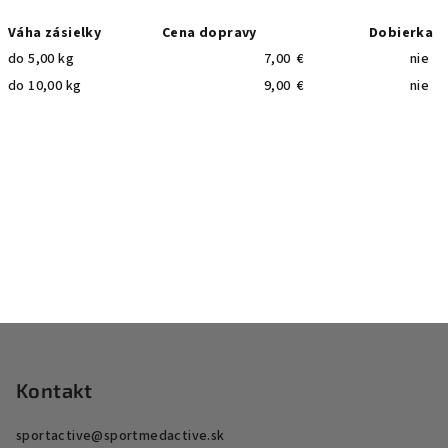
Váha zásielky
Cena dopravy
Dobierka
do 5,00 kg
7,00 €
nie
do 10,00 kg
9,00 €
nie
Z
á
p
Kontakt
ä
sportactive
@
sportmedactive.sk
t