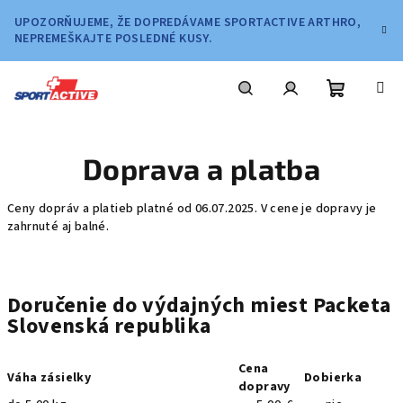
Prejsť
UPOZORŇUJEME, ŽE DOPREDÁVAME SPORTACTIVE ARTHRO,
na
NEPREMEŠKAJTE POSLEDNÉ KUSY.
obsah
Nákupn
Hľadať
Prihlásenie
Doprava a platba
košík
Ceny dopráv a platieb platné od 06.07.2025. V cene je dopravy je
zahrnuté aj balné.
Doručenie do výdajných miest Packeta
Slovenská republika
Cena
Váha zásielky
Dobierka
dopravy