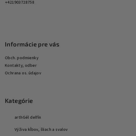
+421903728758
i
e
Informácie pre vás
Obch. podmienky
Kontakty, odber
Ochrana os. údajov
Kategórie
arthGél delfín
Výživa kĺbov, šliach a svalov